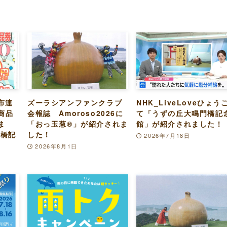
市連
ズーラシアンファンクラブ
NHK_LiveLoveひょう
商品
会報誌 Amoroso2026に
て「うずの丘大鳴門橋記
ま
「おっ玉葱®︎」が紹介されま
館」が紹介されました！
門橋記
した！
2026年7月18日
2026年8月1日