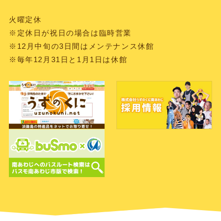
all-day
イベント
火曜定休
2026年8月9日
日曜日
※定休日が祝日の場合は臨時営業
all-day
イベント
※12月中旬の3日間はメンテナンス休館
2026年8月10日
月曜日
※毎年12月31日と1月1日は休館
all-day
イベント
2026年8月11日
火曜日
all-day
イベント
2026年8月12日
水曜日
all-day
イベント
2026年8月13日
木曜日
all-day
イベント
2026年8月14日
金曜日