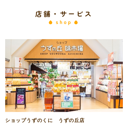
all-day
イベント
店舗・サービス
2026年8月15日
土曜日
shop
all-day
イベント
2026年8月16日
日曜日
all-day
イベント
2026年8月18日
火曜日
all-day
定休日
2026年8月25日
火曜日
all-day
定休日
ショップうずのくに うずの丘店