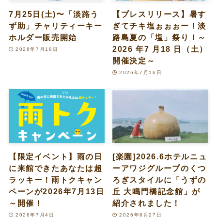
7月25日(土)〜「淡路う
【プレスリリース】暑す
ず助」チャリティーキー
ぎてチキ塩ぉぉぉー！淡
ホルダー販売開始
路島夏の「塩」祭り！～
2026 年7 月18 日（土）
2026年7月18日
開催決定～
2026年7月16日
【限定イベント】雨の日
[楽園]2026.6ホテルニュ
に来館できたあなたは超
ーアワジグループのくつ
ラッキー！雨トクキャン
ろぎスタイルに「うずの
ペーンが2026年7月13日
丘 大鳴門橋記念館」が
～開催！
紹介されました！
2026年7月4日
2026年6月27日