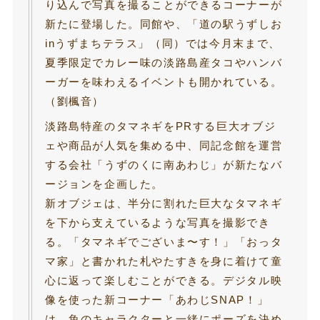
り込んで写真を撮ることができるコーナーが
新たに登場した。同館や、「道の駅うずしお
inうずまちテラス」（同）では今月末まで、
夏季限定でカレー味の淡路島産タコやハンバ
ーガーを味わえるイベントも開かれている。
（劉楓音）
淡路島特産のタマネギをPRする巨大オブジ
ェや商品が人気を集める中、同記念館を運営
する会社「うずのくに南あわじ」が新たなバ
ージョンを企画した。
新オブジェは、半分に割れた巨大なタマネギ
を下から支えているような写真を撮影でき
る。「タマネギでございま〜す！」「おっタ
マ家」と書かれた札やたすきを身に着けて童
心に返って楽しむことができる。デジタル映
像を使った新コーナー「あわじSNAP！」
は、魚のキャラクターと一緒にポーズを決め