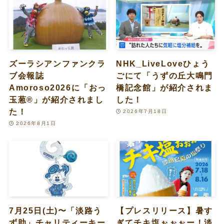
ズーラシアンファンクラ
NHK_LiveLoveひょう
ブ会報誌
ごにて「うずの丘大鳴門
Amoroso2026に「おっ
橋記念館」が紹介されま
玉葱®︎」が紹介されまし
した！
た！
2026年7月18日
2026年8月1日
7月25日(土)〜「淡路う
【プレスリリース】暑す
ず助」チャリティーキー
ぎてチキ塩ぉぉぉー！淡