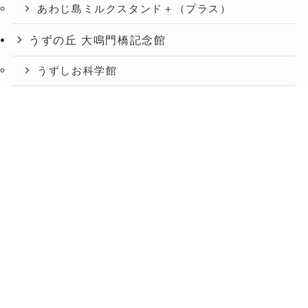
あわじ島ミルクスタンド＋（プラス）
うずの丘 大鳴門橋記念館
うずしお科学館
ショップうずのくに うずの丘店
メニュー
TOP
お知らせ
交通アクセス
絶景レストラン うずの丘
あわじ島バーガー淡路島オニオンキッチン うず
の丘店
今日は肉の日
淡路人形座
うずのくに ONLINE SHOP