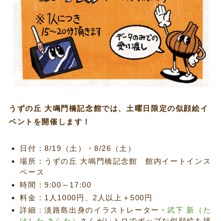
うずの丘 大鳴門橋記念館では、土曜日限定の似顔絵イ
ベントを開催します！
日付：8/19（土）・8/26（土）
場所：うずの丘 大鳴門橋記念館 館内イートインス
ペース
時間：9:00～17:00
料金：1人1000円、2人以上＋500円
詳細：淡路島出身のイラストレーター・
武下 新（た
けした あらた）
さんがレトロでポップな似顔絵を描