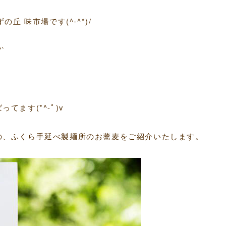
丘 味市場です(^-^*)/
`
ます(*^-ﾟ)v
の、ふくら手延べ製麺所のお蕎麦をご紹介いたします。