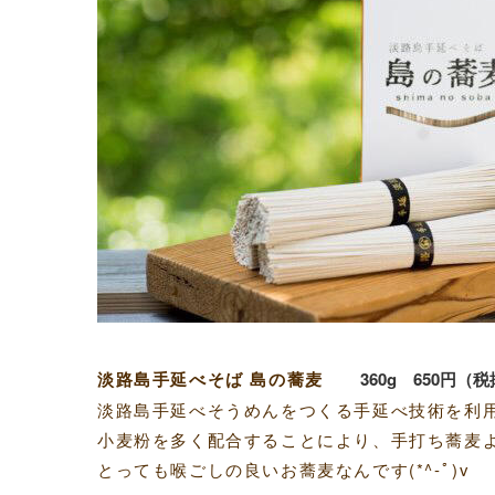
淡路島手延べそば 島の蕎麦
360g
650円（
淡路島手延べそうめんをつくる手延べ技術を利
小麦粉を多く配合することにより、手打ち蕎麦
とっても喉ごしの良いお蕎麦なんです(*^-ﾟ)v