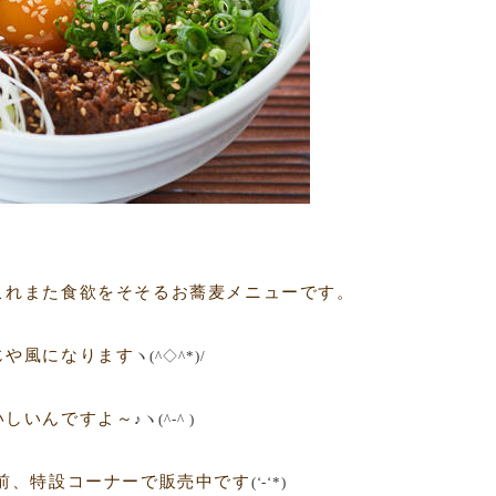
これまた食欲をそそるお蕎麦メニューです。
じや風になります
ヽ(^◇^*)/
いしいんですよ～
♪ヽ(^-^ )
前、特設コーナーで販売中です
(‘-‘*)