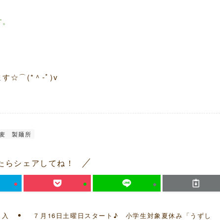
す。
⌒(*＾-ﾟ)v
麦
製麺所
たらシェアしてね！
も入
７月16日土曜日スタート♪ 小学生対象夏休み「うずし