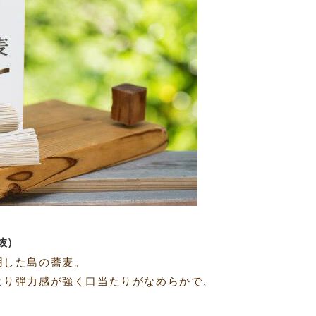
税抜）
用した島の蕎麦。
より弾力感が強く口当たりがなめらかで、