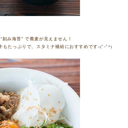
 “刻み海苔” で蕎麦が見えません！
牛もたっぷりで、スタミナ補給におすすめです
♪(ﾟｰﾟ*)