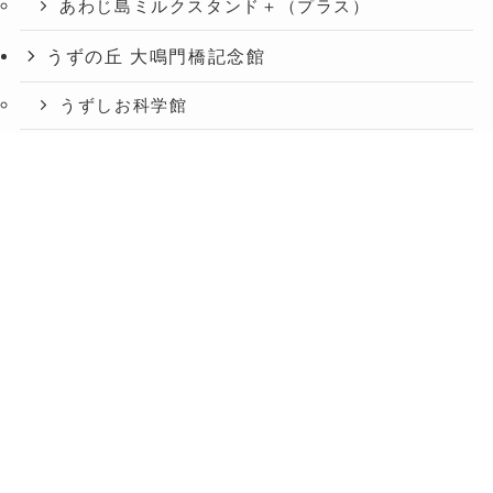
あわじ島ミルクスタンド＋（プラス）
うずの丘 大鳴門橋記念館
うずしお科学館
ショップうずのくに うずの丘店
メニュー
TOP
お知らせ
交通アクセス
絶景レストラン うずの丘
あわじ島バーガー淡路島オニオンキッチン うず
の丘店
今日は肉の日
淡路人形座
うずのくに ONLINE SHOP