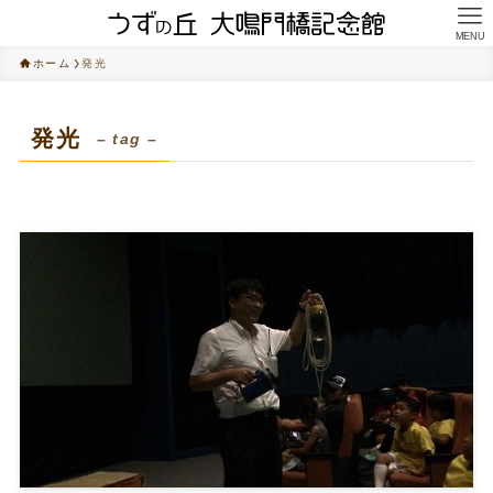
MENU
ホーム
発光
発光
– tag –