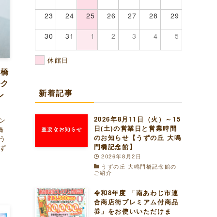
23
24
25
26
27
28
29
30
31
1
2
3
4
5
休館日
門橋
ルク
新着記事
ン
2026年8月11日（火）～15
ン
日(土)の営業日と営業時間
橋
のお知らせ【うずの丘 大鳴
う
門橋記念館】
うず
2026年8月2日
うずの丘 大鳴門橋記念館の
ご紹介
令和8年度 「南あわじ市連
合商店街プレミアム付商品
券」をお使いいただけま