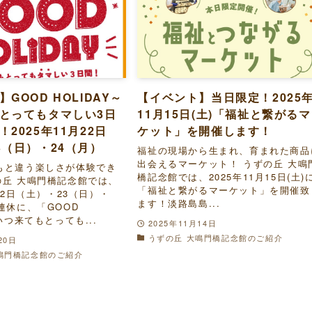
GOOD HOLIDAY～
【イベント】当日限定！2025
とってもタマしい3日
11月15日(土)「福祉と繋がる
2025年11月22日
ケット」を開催します！
3（日）・24（月）
福祉の現場から生まれ、育まれた商品
出会えるマーケット！ うずの丘 大鳴
もと違う楽しさが体験でき
橋記念館では、2025年11月15日(土)
の丘 大鳴門橋記念館では、
「福祉と繋がるマーケット」を開催致
月22日（土）・23（日）・
ます！淡路島島...
連休に、「GOOD
～いつ来てもとっても...
2025年11月14日
うずの丘 大鳴門橋記念館のご紹介
20日
鳴門橋記念館のご紹介