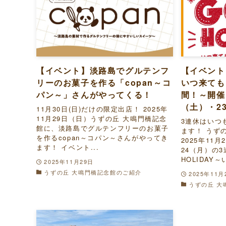
【イベント】淡路島でグルテンフ
【イベント】
リーのお菓子を作る「copan～コ
いつ来ても
パン～」さんがやってくる！
間！～開催！
（土）・2
11月30日(日)だけの限定出店！ 2025年
11月29日（日）うずの丘 大鳴門橋記念
3連休はいつ
館に、淡路島でグルテンフリーのお菓子
ます！ うず
を作るcopan～コパン～さんがやってき
2025年11
ます！ イベント...
24（月）の3
HOLIDAY
2025年11月29日
うずの丘 大鳴門橋記念館のご紹介
2025年11月
うずの丘 大