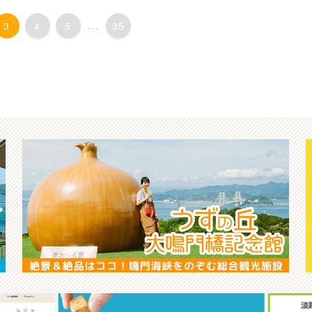
3
4
5
...
35