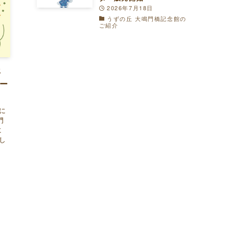
2026年7月18日
うずの丘 大鳴門橋記念館の
ご紹介
年
マー
に
門
に
し