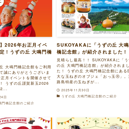
】2026年お正月イベ
SUKOYAKAに「うずの丘 大
定！うずの丘 大鳴門橋
橋記念館」が紹介されました！
見晴らし最高！！ SUKOYAKAに「
の丘 大鳴門橋記念館」が紹介されま
丘 大鳴門橋記念館をご利用
た！ うずの丘 大鳴門橋記念館にある
て誠にありがとうございま
大な玉ねぎのオブジェ「おっ玉Ⓡ」。
年お正月イベントを開催させて
路島特産の玉ねぎが...
！ うずの丘謹賀新玉2026
...
2025年11月30日
うずの丘 大鳴門橋記念館のご紹介
24日
鳴門橋記念館のご紹介