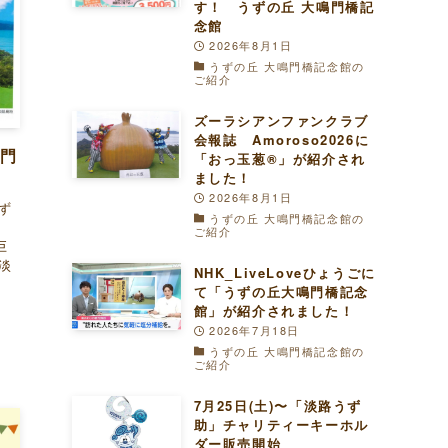
す！ うずの丘 大鳴門橋記
念館
2026年8月1日
うずの丘 大鳴門橋記念館の
ご紹介
ズーラシアンファンクラブ
会報誌 Amoroso2026に
鳴門
「おっ玉葱®︎」が紹介され
ました！
2026年8月1日
うず
うずの丘 大鳴門橋記念館の
し
ご紹介
巨
淡
NHK_LiveLoveひょうごに
て「うずの丘大鳴門橋記念
館」が紹介されました！
2026年7月18日
うずの丘 大鳴門橋記念館の
ご紹介
7月25日(土)〜「淡路うず
助」チャリティーキーホル
ダー販売開始