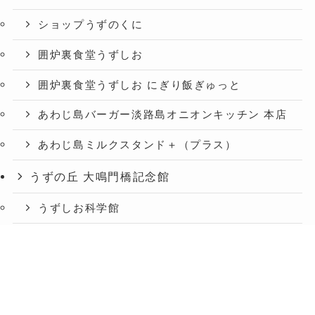
ショップうずのくに
囲炉裏食堂うずしお
囲炉裏食堂うずしお にぎり飯ぎゅっと
あわじ島バーガー淡路島オニオンキッチン 本店
あわじ島ミルクスタンド＋（プラス）
うずの丘 大鳴門橋記念館
うずしお科学館
ショップうずのくに うずの丘店
メニュー
TOP
お知らせ
交通アクセス
絶景レストラン うずの丘
あわじ島バーガー淡路島オニオンキッチン うず
の丘店