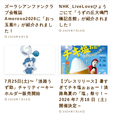
ズーラシアンファンクラ
NHK_LiveLoveひょう
ブ会報誌
ごにて「うずの丘大鳴門
Amoroso2026に「おっ
橋記念館」が紹介されま
玉葱®︎」が紹介されまし
した！
た！
2026年7月18日
2026年8月1日
7月25日(土)〜「淡路う
【プレスリリース】暑す
ず助」チャリティーキー
ぎてチキ塩ぉぉぉー！淡
ホルダー販売開始
路島夏の「塩」祭り！～
2026 年7 月18 日（土）
2026年7月18日
開催決定～
2026年7月16日