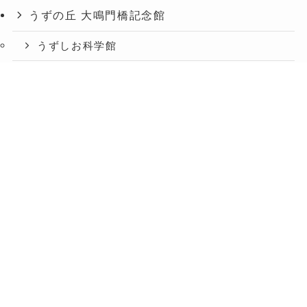
うずの丘 大鳴門橋記念館
うずしお科学館
ショップうずのくに うずの丘店
メニュー
TOP
お知らせ
交通アクセス
絶景レストラン うずの丘
あわじ島バーガー淡路島オニオンキッチン うず
の丘店
今日は肉の日
淡路人形座
うずのくに ONLINE SHOP
株式会社うずのくに