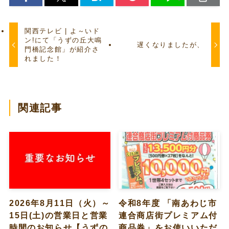
関西テレビ | よ～いド
ン!にて「うずの丘大鳴
遅くなりましたが、
門橋記念館」が紹介さ
れました！
関連記事
2026年8月11日（火）～
令和8年度 「南あわじ市
15日(土)の営業日と営業
連合商店街プレミアム付
時間のお知らせ【うずの
商品券」をお使いいただ