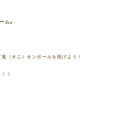
ーム』
て鬼（オニ）オンボールを投げよう！
よ！！