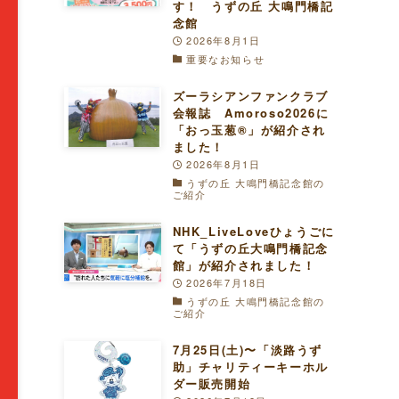
す！ うずの丘 大鳴門橋記
念館
2026年8月1日
重要なお知らせ
ズーラシアンファンクラブ
会報誌 Amoroso2026に
「おっ玉葱®︎」が紹介され
ました！
2026年8月1日
うずの丘 大鳴門橋記念館の
ご紹介
NHK_LiveLoveひょうごに
て「うずの丘大鳴門橋記念
館」が紹介されました！
2026年7月18日
うずの丘 大鳴門橋記念館の
ご紹介
7月25日(土)〜「淡路うず
助」チャリティーキーホル
ダー販売開始