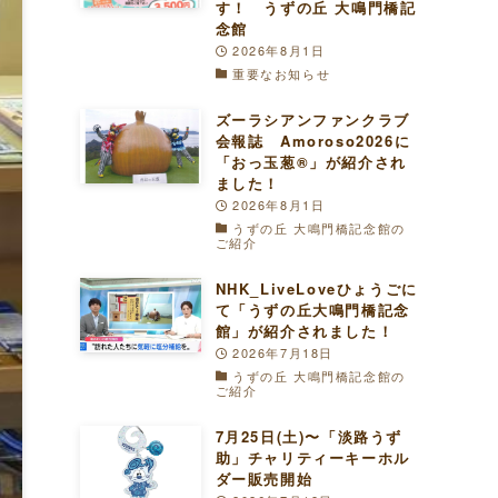
す！ うずの丘 大鳴門橋記
念館
2026年8月1日
重要なお知らせ
ズーラシアンファンクラブ
会報誌 Amoroso2026に
「おっ玉葱®︎」が紹介され
ました！
2026年8月1日
うずの丘 大鳴門橋記念館の
ご紹介
NHK_LiveLoveひょうごに
て「うずの丘大鳴門橋記念
館」が紹介されました！
2026年7月18日
うずの丘 大鳴門橋記念館の
ご紹介
7月25日(土)〜「淡路うず
助」チャリティーキーホル
ダー販売開始