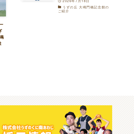
2026年7月18日
うずの丘 大鳴門橋記念館の
ご紹介
ュー
ぎ
鳴
ま