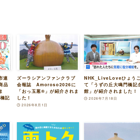
市連
ズーラシアンファンクラブ
NHK_LiveLoveひょう
商品
会報誌 Amoroso2026に
て「うずの丘大鳴門橋記
ま
「おっ玉葱®︎」が紹介されま
館」が紹介されました！
門橋記
した！
2026年7月18日
2026年8月1日