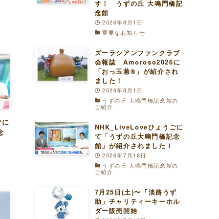
す！ うずの丘 大鳴門橋記
念館
2026年8月1日
重要なお知らせ
ズーラシアンファンクラブ
会報誌 Amoroso2026に
「おっ玉葱®︎」が紹介され
ました！
2026年8月1日
うずの丘 大鳴門橋記念館の
ご紹介
ごに
NHK_LiveLoveひょうごに
念
て「うずの丘大鳴門橋記念
館」が紹介されました！
2026年7月18日
うずの丘 大鳴門橋記念館の
ご紹介
7月25日(土)〜「淡路うず
助」チャリティーキーホル
ダー販売開始