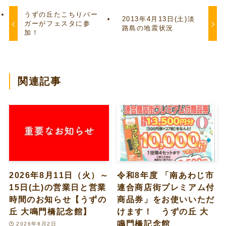
うずの丘たこちりバー
2013年4月13日(土)淡
ガーがフェスタに参
路島の地震状況
加！
関連記事
2026年8月11日（火）～
令和8年度 「南あわじ市
15日(土)の営業日と営業
連合商店街プレミアム付
時間のお知らせ【うずの
商品券」をお使いいただ
丘 大鳴門橋記念館】
けます！ うずの丘 大
鳴門橋記念館
2026年8月2日