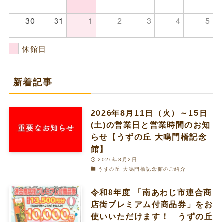
30
31
1
2
3
4
5
休館日
新着記事
2026年8月11日（火）～15日
(土)の営業日と営業時間のお知
らせ【うずの丘 大鳴門橋記念
館】
2026年8月2日
うずの丘 大鳴門橋記念館のご紹介
令和8年度 「南あわじ市連合商
店街プレミアム付商品券」をお
使いいただけます！ うずの丘