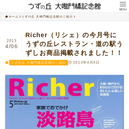
MENU
ホーム
うずの丘 大鳴門橋記念館のご紹介
Richer（リシェ）の今月号に
2013
うずの丘レストラン・道の駅う
4/06
ずしお商品掲載されました！！
2013年4月6日
うずの丘 大鳴門橋記念館のご紹介