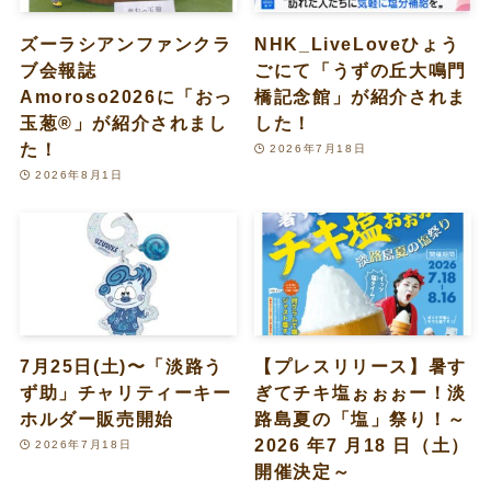
ズーラシアンファンクラ
NHK_LiveLoveひょう
ブ会報誌
ごにて「うずの丘大鳴門
Amoroso2026に「おっ
橋記念館」が紹介されま
玉葱®︎」が紹介されまし
した！
た！
2026年7月18日
2026年8月1日
7月25日(土)〜「淡路う
【プレスリリース】暑す
ず助」チャリティーキー
ぎてチキ塩ぉぉぉー！淡
ホルダー販売開始
路島夏の「塩」祭り！～
2026 年7 月18 日（土）
2026年7月18日
開催決定～