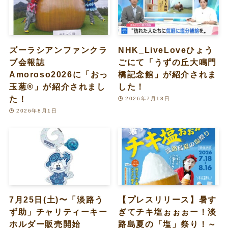
ズーラシアンファンクラ
NHK_LiveLoveひょう
ブ会報誌
ごにて「うずの丘大鳴門
Amoroso2026に「おっ
橋記念館」が紹介されま
玉葱®︎」が紹介されまし
した！
た！
2026年7月18日
2026年8月1日
7月25日(土)〜「淡路う
【プレスリリース】暑す
ず助」チャリティーキー
ぎてチキ塩ぉぉぉー！淡
ホルダー販売開始
路島夏の「塩」祭り！～