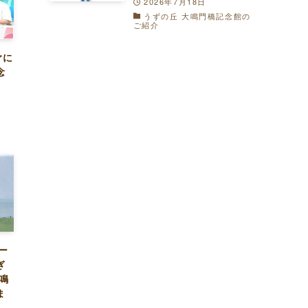
2026年7月18日
うずの丘 大鳴門橋記念館の
ご紹介
ごに
念
ュー
ぎ
鳴
ま