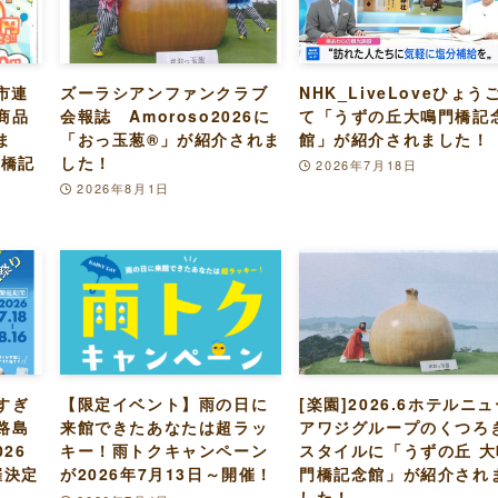
市連
ズーラシアンファンクラブ
NHK_LiveLoveひょう
商品
会報誌 Amoroso2026に
て「うずの丘大鳴門橋記
ま
「おっ玉葱®︎」が紹介されま
館」が紹介されました！
門橋記
した！
2026年7月18日
2026年8月1日
すぎ
【限定イベント】雨の日に
[楽園]2026.6ホテルニ
路島
来館できたあなたは超ラッ
アワジグループのくつろ
26
キー！雨トクキャンペーン
スタイルに「うずの丘 大
催決定
が2026年7月13日～開催！
門橋記念館」が紹介され
した！