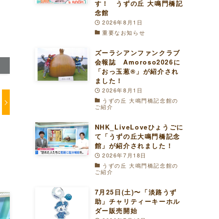
す！ うずの丘 大鳴門橋記
念館
2026年8月1日
重要なお知らせ
ズーラシアンファンクラブ
会報誌 Amoroso2026に
「おっ玉葱®︎」が紹介され
ました！
2026年8月1日
うずの丘 大鳴門橋記念館の
ご紹介
NHK_LiveLoveひょうごに
て「うずの丘大鳴門橋記念
館」が紹介されました！
2026年7月18日
うずの丘 大鳴門橋記念館の
ご紹介
7月25日(土)〜「淡路うず
助」チャリティーキーホル
ダー販売開始