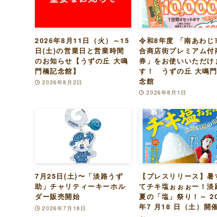
2026年8月11日（火）～15
令和8年度 「南あわじ
日(土)の営業日と営業時間
合商店街プレミアム付
のお知らせ【うずの丘 大鳴
券」をお使いいただけ
門橋記念館】
す！ うずの丘 大鳴
念館
2026年8月2日
2026年8月1日
7月25日(土)〜「淡路うず
【プレスリリース】暑
助」チャリティーキーホル
てチキ塩ぉぉぉー！淡
ダー販売開始
夏の「塩」祭り！～ 20
年7 月18 日（土）開
2026年7月18日
～